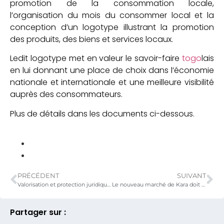
promotion de la consommation locale,
l’organisation du mois du consommer local et la
conception d’un logotype illustrant la promotion
des produits, des biens et services locaux.
Ledit logotype met en valeur le savoir-faire
togo
lais
en lui donnant une place de choix dans l’économie
nationale et internationale et une meilleure visibilité
auprès des consommateurs.
Plus de détails dans les documents ci-dessous.
PRÉCÉDENT
SUIVANT
Valorisation et protection juridique des produits locaux par les démarches de qualité liée à l’origine géographique au Togo, l’INPIT renforce les capacités des membres du Comité National des Indications Géographiques à Kovié..
Le nouveau marché de Kara doit être livré le 31 mars 2022.
Partager sur :