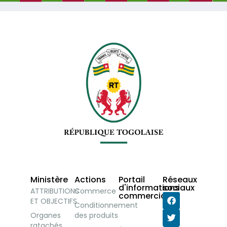
Ministère
Actions
Portail
Réseaux
d'informations
sociaux
ATTRIBUTIONS
Commerce
commerciales
ET OBJECTIFS
Conditionnement
Organes
des produits
ratachés