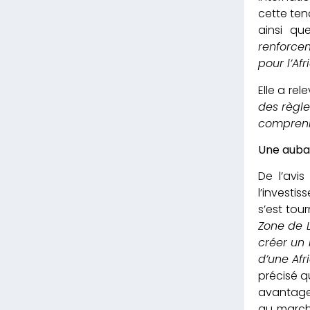
cette ten
ainsi q
renforce
pour l’Afr
Elle a rel
des règle
comprenne
Une aubai
De l’avi
l’investis
s’est tou
Zone de L
créer un
d’une Afr
précisé q
avantages
au marché