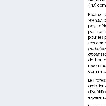
(PIB) comb
Pour sa p
WATEBA
a
pays afri
pas suffi
pour les 
très compé
particip
aboutiss
de haute
recomman
commercia
Le Profe
ambitieu
d’AdétiK
expérienc