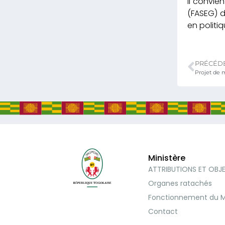
Il convie
(FASEG) d
en politi
PRÉCÉD
Ministère
ATTRIBUTIONS ET OBJ
Organes ratachés
Fonctionnement du M
Contact