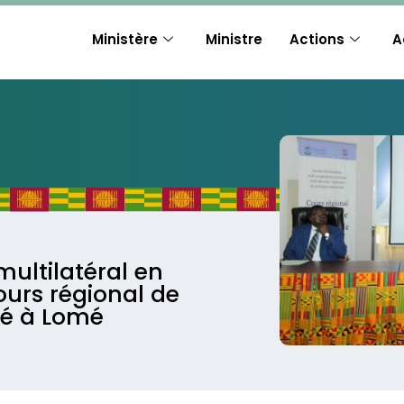
Ministère
Ministre
Actions
A
ltilatéral en
ours régional de
cé à Lomé