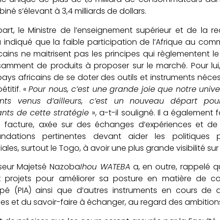
iné s’élevant à 3,4 milliards de dollars.
art, le Ministre de l’enseignement supérieur et de la 
 indiqué que la faible participation de l’Afrique au comm
cains ne maitrisent pas les principes qui règlementent le 
samment de produits à proposer sur le marché. Pour lui
pays africains de se doter des outils et instruments néces
titif. «
Pour nous, c’est une grande joie que notre univer
ants venus d’ailleurs, c’est un nouveau départ pour
ants de cette stratégie
», a-t-il souligné. Il a également
 facture, axée sur des échanges d’expériences et de 
dations pertinentes devant aider les politiques p
les, surtout le Togo, à avoir une plus grande visibilité sur
sseur Majetsé Nazoba
Ihou WATEBA
a, en outre, rappelé q
x projets pour améliorer sa posture en matière de co
opé (PIA) ainsi que d’autres instruments en cours de
es et du savoir-faire à échanger, au regard des ambitio