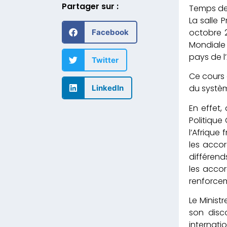
Partager sur :
La salle 
octobre 
Facebook
Mondiale
pays de l
Twitter
Ce cours 
du systèm
LinkedIn
En effet, 
Politique
l’Afrique
les accor
différend
les acco
renforcem
Le Minist
son disc
internati