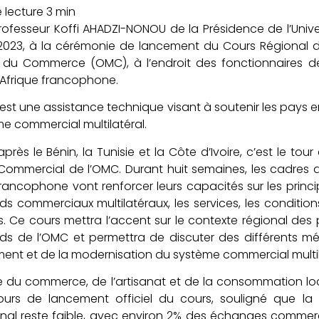
Professeur Koffi AHADZI-NONOU de la Présidence de l’Unive
2023, à la cérémonie de lancement du Cours Régional de
 du Commerce (OMC), à l’endroit des fonctionnaires 
’Afrique francophone.
est une assistance technique visant à soutenir les pays 
e commercial multilatéral.
après le Bénin, la Tunisie et la Côte d’Ivoire, c’est le to
 Commercial de l’OMC. Durant huit semaines, les cadre
 francophone vont renforcer leurs capacités sur les pr
ds commerciaux multilatéraux, les services, les conditi
s. Ce cours mettra l’accent sur le contexte régional des
rds de l’OMC et permettra de discuter des différents
ent et de la modernisation du système commercial multil
re du commerce, de l’artisanat et de la consommation l
ours de lancement officiel du cours, souligné que la
onal reste faible, avec environ 2% des échanges commerci