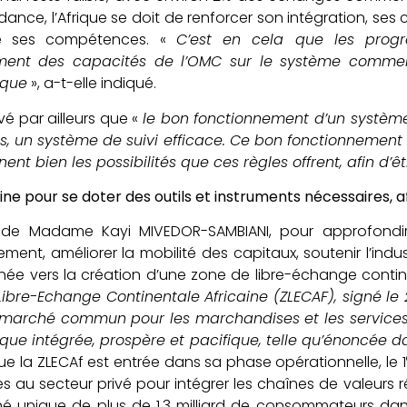
dance, l’Afrique se doit de renforcer son intégration, ses
ue ses compétences. «
C’est en cela que les prog
ment des capacités de l’OMC sur le système commerci
ique
», a-t-elle indiqué.
evé par ailleurs que «
le bon fonctionnement d’un système
s, un système de suivi efficace. Ce bon fonctionnement 
nt bien les possibilités que ces règles offrent, afin d’ê
ne pour se doter des outils et instruments nécessaires, a
s de Madame Kayi MIVEDOR-SAMBIANI, pour approfondir 
sement, améliorer la mobilité des capitaux, soutenir l’indu
rnée vers la création d’une zone de libre-échange contin
ibre-Echange Continentale Africaine (ZLECAF), signé le 2
 marché commun pour les marchandises et les services
ique intégrée, prospère et pacifique, telle qu’énoncée 
ue la ZLECAf est entrée dans sa phase opérationnelle, le 1
 au secteur privé pour intégrer les chaînes de valeurs 
 unique de plus de 1,3 milliard de consommateurs dans