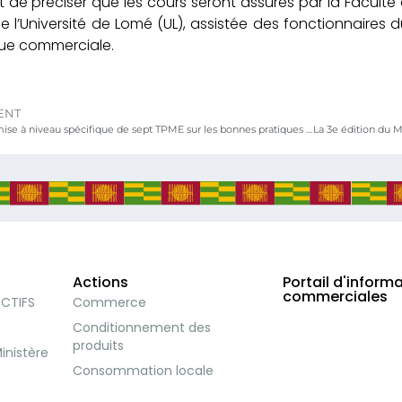
nt de préciser que les cours seront assurés par la Facul
e l’Université de Lomé (UL), assistée des fonctionnaires d
que commerciale.
ENT
Projet de mise à niveau spécifique de sept TPME sur les bonnes pratiques de production et d’hygiène lancé à Lomé
Actions
Portail d'inform
commerciales
ECTIFS
Commerce
Conditionnement des
produits
inistère
Consommation locale