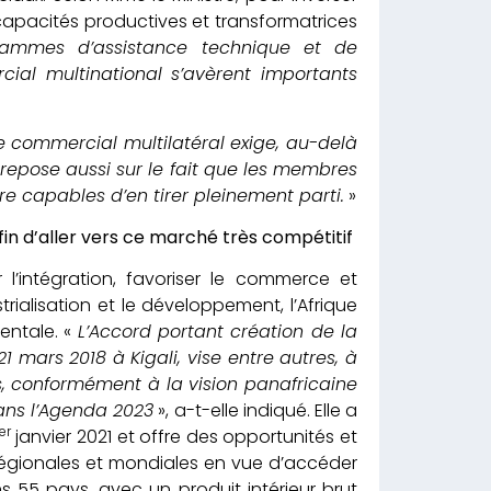
 capacités productives et transformatrices
rammes d’assistance technique et de
al multinational s’avèrent importants
 commercial multilatéral exige, au-delà
repose aussi sur le fait que les membres
tre capables d’en tirer pleinement parti.
»
fin d’aller vers ce marché très compétitif
l’intégration, favoriser le commerce et
strialisation et le développement, l’Afrique
entale. «
L’Accord portant création de la
1 mars 2018 à Kigali, vise entre autres, à
, conformément à la vision panafricaine
dans l’Agenda 2023
», a-t-elle indiqué. Elle a
er
janvier 2021 et offre des opportunités et
régionales et mondiales en vue d’accéder
 55 pays, avec un produit intérieur brut