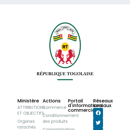
Ministère
Actions
Portail
Réseaux
d'informations
sociaux
ATTRIBUTIONS
Commerce
commerciales
ET OBJECTIFS
Conditionnement
Organes
des produits
ratachés
Consommation