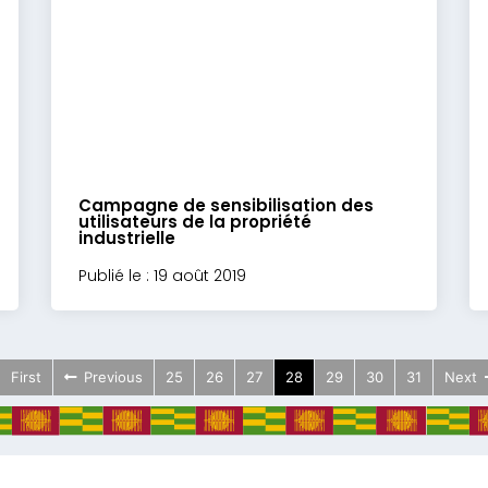
Campagne de sensibilisation des
utilisateurs de la propriété
industrielle
Publié le : 19 août 2019
First
Previous
25
26
27
28
29
30
31
Next