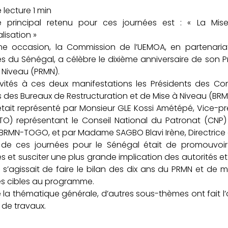
 principal retenu pour ces journées est : « La Mis
alisation »
e occasion, la Commission de l’UEMOA, en partenaria
es du Sénégal, a célèbre le dixième anniversaire de son
 Niveau (PRMN).
nvités à ces deux manifestations les Présidents des Co
s des Bureaux de Restructuration et de Mise à Niveau (BRM
tait représenté par Monsieur GLE Kossi Amétépé, Vice-p
TO) représentant le Conseil National du Patronat (CNP)
 BRMN-TOGO, et par Madame SAGBO Blavi Irène, Directric
f de ces journées pour le Sénégal était de promouvoir
es et susciter une plus grande implication des autorités
il s’agissait de faire le bilan des dix ans du PRMN et de 
es cibles au programme.
 la thématique générale, d’autres sous-thèmes ont fait 
s de travaux.