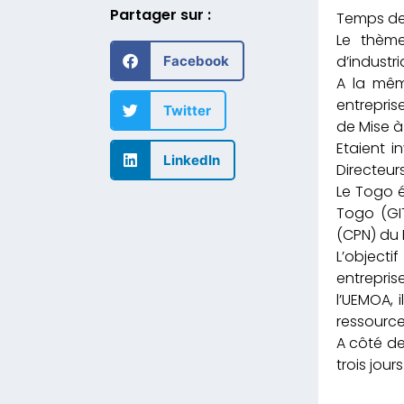
Partager sur :
Le thème
d’industri
Facebook
A la mêm
entrepris
Twitter
de Mise à
Etaient i
LinkedIn
Directeur
Le Togo é
Togo (GI
(CPN) du
L’objecti
entrepris
l’UEMOA, 
ressourc
A côté de
trois jour