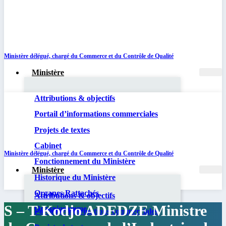
Ministère délégué, chargé du Commerce et du Contrôle de Qualité
Ministère
Attributions & objectifs
Portail d’informations commerciales
Projets de textes
Cabinet
Ministère délégué, chargé du Commerce et du Contrôle de Qualité
Fonctionnement du Ministère
Ministère
Historique du Ministère
Organes Rattachés
Attributions & objectifs
S – T Kodjo ADEDZE Ministre
Organigramme
Portail d’informations commerciales