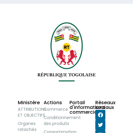
Ministère
Actions
Portail
Réseaux
d'informations
sociaux
ATTRIBUTIONS
Commerce
commerciales
ET OBJECTIFS
Conditionnement
Organes
des produits
ratachés
Consommation