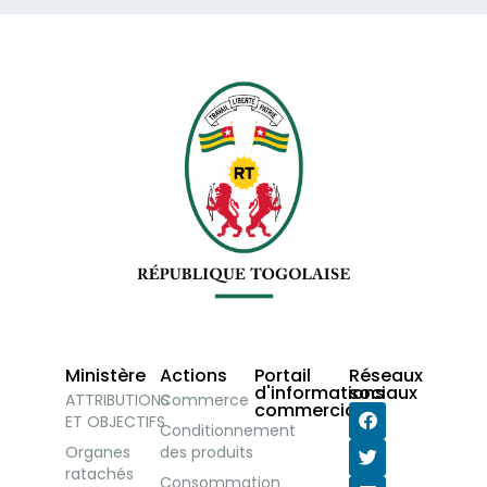
Ministère
Actions
Portail
Réseaux
d'informations
sociaux
ATTRIBUTIONS
Commerce
commerciales
ET OBJECTIFS
Conditionnement
Organes
des produits
ratachés
Consommation