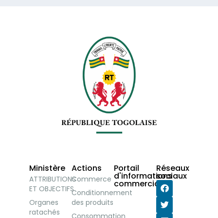
Ministère
Actions
Portail
Réseaux
d'informations
sociaux
ATTRIBUTIONS
Commerce
commerciales
ET OBJECTIFS
Conditionnement
Organes
des produits
ratachés
Consommation