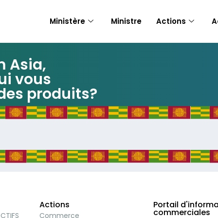
Ministère
Ministre
Actions
A
 Asia,
ui vous
 des produits?
Actions
Portail d'inform
commerciales
ECTIFS
Commerce