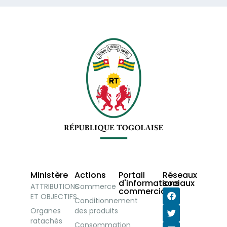
Ministère
Actions
Portail
Réseaux
d'informations
sociaux
ATTRIBUTIONS
Commerce
commerciales
ET OBJECTIFS
Conditionnement
Organes
des produits
ratachés
Consommation