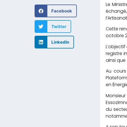
Le Minis
échangé,
Facebook
l’Artisan
Twitter
Cette ren
octobre 2
LinkedIn
L’objecti
registre 
ainsi que 
Au cours
Plateform
en Énergi
Monsieur
Essozimna
du secteu
notamment
A son tou