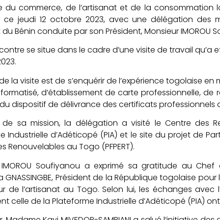
tre du commerce, de l’artisanat et de la consommation
 ce jeudi 12 octobre 2023, avec une délégation des
at du Bénin conduite par son Président, Monsieur IMOROU S
contre se situe dans le cadre d’une visite de travail qu’a
023.
f de la visite est de s’enquérir de l’expérience togolaise 
informatisé, d’établissement de carte professionnelle, de 
du dispositif de délivrance des certificats professionnels d
 de sa mission, la délégation a visité le Centre des R
e Industrielle d’Adéticopé (PIA) et le site du projet de Pa
es Renouvelables au Togo (PFPERT).
 IMOROU Soufiyanou a exprimé sa gratitude au Chef de
 GNASSINGBE, Président de la République togolaise pour 
r de l’artisanat au Togo. Selon lui, les échanges avec l
 celle de la Plateforme Industrielle d’Adéticopé (PIA) ont
r, Madame Kayi MIVEDOR-SAMBIANI a salué l’initiative de