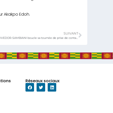
ur Akakpo Edoh.
SUIVANT
La ministre Kayi MIVEDOR-SAMBIANI boucle sa tournée de prise de contact avec ses services déconcentrés à Sokodé
ations
Réseaux sociaux