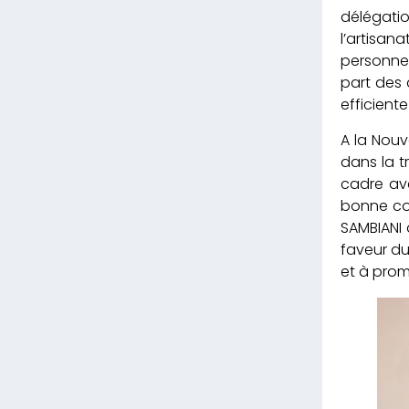
délégatio
l’artisa
personnel
part des 
efficient
A la Nouv
dans la t
cadre av
bonne con
SAMBIANI 
faveur du
et à prom