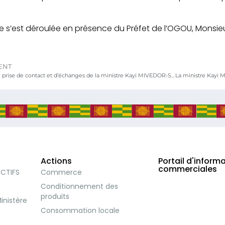
e s’est déroulée en présence du Préfet de l’OGOU, Monsie
ENT
Tournée de prise de contact et d’échanges de la ministre Kayi MIVEDOR-SAMBIANI avec les services déconcentrés du ministère du commerce, de l’artisanat et de la consommation locale
Actions
Portail d'inform
commerciales
ECTIFS
Commerce
Conditionnement des
produits
inistère
Consommation locale