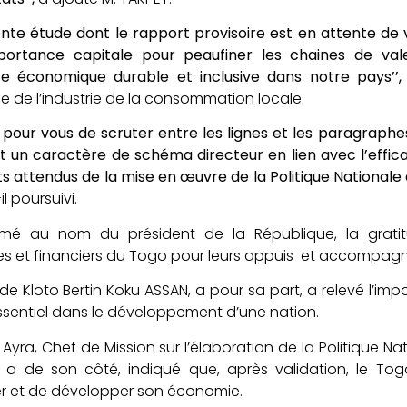
ente étude dont le rapport provisoire est en attente d
portance capitale pour peaufiner les chaines de val
ce économique durable et inclusive dans notre pays’’,
de l’industrie de la consommation locale.
ira pour vous de scruter entre les lignes et les paragraph
un caractère de schéma directeur en lien avec l’efficac
ts attendus de la mise en œuvre de la Politique Nation
il poursuivi.
rimé au nom du président de la République, la grat
s et financiers du Togo pour leurs appuis et accompag
 de Kloto Bertin Koku ASSAN, a pour sa part, a relevé l’im
ssentiel dans le développement d’une nation.
Ayra, Chef de Mission sur l’élaboration de la Politiqu
 a de son côté, indiqué que, après validation, le To
r et de développer son économie.