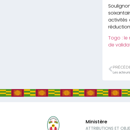
Souligno
soixantai
activités
réduction
Togo : le
de va
PRÉCÉD
Ministère
ATTRIBUTIONS ET OBJ