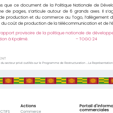
ns que ce document de la Politique Nationale de Dé
ne de pages, s’articule autour de 6 grands axes. Il s’a
 de production et du commerce au Togo, l’allègement du 
 du coût de production de la télécommunication et de l’é
 rapport provisoire de la politique nationale de dévelo
lidation à Kpalimé. – TOGO 24
ENT
Les acteurs du secteur privé outillés sur le Programme de Restructuration et de Mise à Niveau et sur la gestion comptable d’une entreprise à Kpalimé.
Actions
Portail d'inform
commerciales
ECTIFS
Commerce