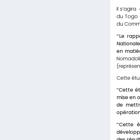
Il s’agir
du Togo e
du Comme
‘’Le rapp
Nationale
en matiè
Nomadoli
(représent
Cette étu
‘
’Cette é
mise en œ
de mettr
opération
‘’Cette 
développ
des résult