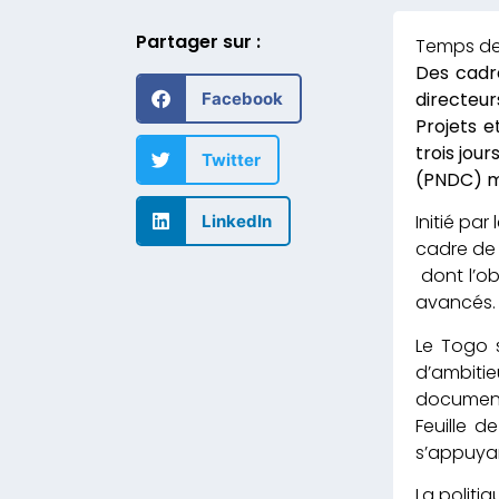
Partager sur :
Des cadr
directeur
Facebook
Projets e
trois jou
Twitter
(PNDC) mi
Initié pa
LinkedIn
cadre de
dont l’ob
avancés.
Le Togo 
d’ambitie
document
Feuille 
s’appuyan
La politi