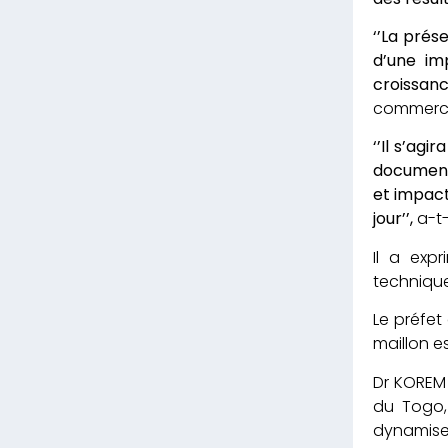
‘’La prés
d’une im
croissan
commerce 
‘’Il s’ag
document 
et impac
jour’’,
a-t-
Il a exp
technique
Le préfet
maillon e
Dr KOREM 
du Togo,
dynamise