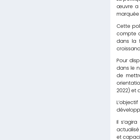
œuvre a 
marquée p
Cette pol
compte de
dans la 
croissanc
Pour disp
dans le n
de mettr
orientati
2022) et 
L’objecti
dévelop
Il s’agir
actualisé
et capac