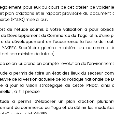
a également pour eux au cours de cet atelier, de valid
t plan d’actions et le rapport provisoire du document
rce (PNDC) mise à jour.
ort de l’étude soumis à votre validation a pour objecti
 de Développement du Commerce du Togo afin, d’une part, 
re de développement en l’occurrence la feuille de rout
 YAKPEY, Secrétaire général ministère du commerce de
ant son ministre de tutelle).
de selon lui, prend en compte l’évolution de l’environnem
tude a permis de faire un état des lieux du secteur co
uvre de la version actuelle de
la Politique Nationale 
e à jour la vision stratégique de cette PNDC, ainsi q
nelle’’,
a-t-il précisé.
étude a permis d’élaborer un plan d’action pluriann
ement du commerce au Togo et de définir les modalités 
ats’’,
a ajouté M. YAKPEY.