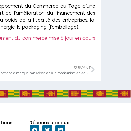
veloppement du Commerce du Togo d’une
git de l’amélioration du financement des
poids de la fiscalité des entreprises, la
nergie, le packaging (l’emballage).
ppement du commerce mise à jour en cours
SUIVANT
La Représentation nationale marque son adhésion à la modernisation de la Chambre de commerce et d’industrie du Togo (CCI-Togo)
ations
Réseaux sociaux