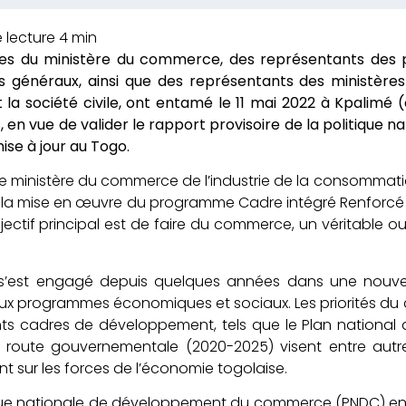
es du ministère du commerce, des représentants des pa
s généraux, ainsi que des représentants des ministère
t la société civile, ont entamé le 11 mai 2022 à Kpalimé
rs, en vue de valider le rapport provisoire de la politi
se à jour au Togo.
r le ministère du commerce de l’industrie de la consommatio
 la mise en œuvre du programme Cadre intégré Renforc
jectif principal est de faire du commerce, un véritable 
s’est engagé depuis quelques années dans une nouv
ux programmes économiques et sociaux. Les priorités du
s cadres de développement, tels que le Plan national 
de route gouvernementale (2020-2025) visent entre autr
t sur les forces de l’économie togolaise.
que nationale de développement du commerce (PNDC) en 