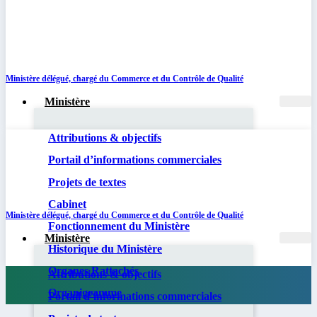
Ministère délégué, chargé du Commerce et du Contrôle de Qualité
Ministère
Attributions & objectifs
Portail d’informations commerciales
Projets de textes
Cabinet
Ministère délégué, chargé du Commerce et du Contrôle de Qualité
Fonctionnement du Ministère
Ministère
Historique du Ministère
Organes Rattachés
Attributions & objectifs
Organigramme
Portail d’informations commerciales