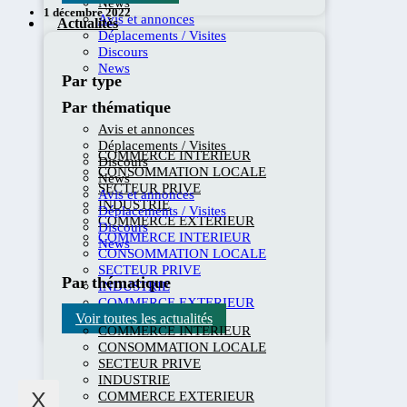
News
1 décembre 2022
Avis et annonces
Actualités
Déplacements / Visites
Discours
News
Par type
Par thématique
Avis et annonces
Déplacements / Visites
COMMERCE INTERIEUR
Discours
CONSOMMATION LOCALE
News
SECTEUR PRIVE
Avis et annonces
INDUSTRIE
Déplacements / Visites
COMMERCE EXTERIEUR
Discours
COMMERCE INTERIEUR
News
CONSOMMATION LOCALE
SECTEUR PRIVE
Par thématique
INDUSTRIE
COMMERCE EXTERIEUR
Voir toutes les actualités
COMMERCE INTERIEUR
CONSOMMATION LOCALE
SECTEUR PRIVE
INDUSTRIE
X
COMMERCE EXTERIEUR