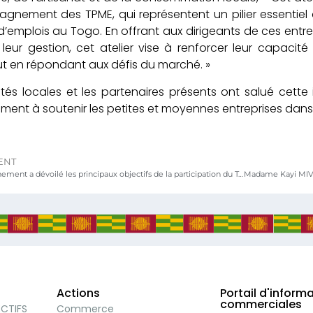
agnement des TPME, qui représentent un pilier essenti
d’emplois au Togo. En offrant aux dirigeants de ces ent
 leur gestion, cet atelier vise à renforcer leur capaci
ut en répondant aux défis du marché. »
ités locales et les partenaires présents ont salué cette
ent à soutenir les petites et moyennes entreprises dans l
ENT
Le gouvernement a dévoilé les principaux objectifs de la participation du Togo à l’Exposition universelle d’Osaka (Japon), qui se tiendra du 13 avril au 13 octobre 2025
Actions
Portail d'inform
commerciales
ECTIFS
Commerce