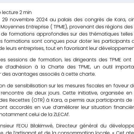
 29 novembre 2024 au palais des congrès de Kara, cinq
t Moyennes Entreprise ( TPME), provenant des régions des 
 de formations approfondies sur des thématiques telles 
s formations sont conçues pour doter les participants 
de leurs entreprises, tout en favorisant leur développemen
es sessions de formation, les dirigeants des TPME ont ét
e d’adhésion à la Charte des TPME, un outil importa
r des avantages associés à cette charte.
on de sensibilisation sur les mesures fiscales en faveu
rencontre de deux jours. Cette initiative, organisée en
des Recettes (OTR) à Kara, a permis aux participants d
sont accordés en vue d’améliorer leur situation financière
otamment celui de la ZLECAf.
nsieur FEOU Bilakimwé, Directeur général du développ
 de l’artisanat et de la consommation locale, « Cet ate