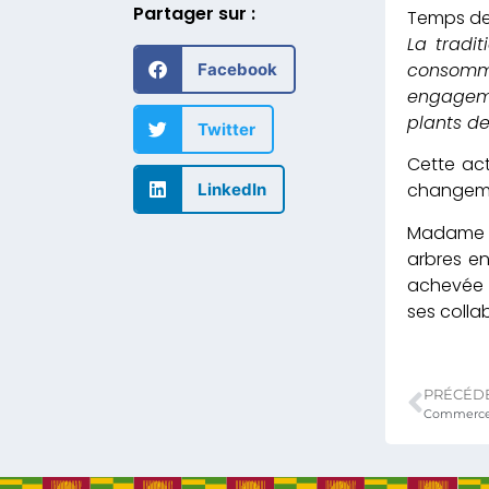
Partager sur :
La tradi
consomm
Facebook
engageme
plants de
Twitter
Cette act
changemen
LinkedIn
Madame le
arbres en
achevée p
ses colla
PRÉCÉD