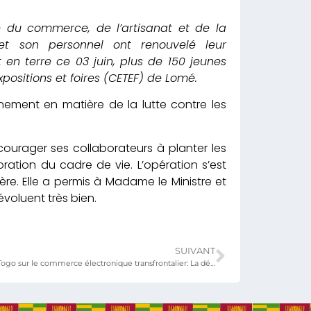
re du commerce, de l’artisanat et de la
et son personnel ont renouvelé leur
en terre ce 03 juin, plus de 150 jeunes
xpositions et foires (CETEF) de Lomé.
rnement en matière de la lutte contre les
courager ses collaborateurs à planter les
ioration du cadre de vie. L’opération s’est
tère. Elle a permis à Madame le Ministre et
voluent très bien.
SUIVANT
Séminaire Chine-Togo sur le commerce électronique transfrontalier: La délégation togolaise a été reçue par le ministre du Commerce à son retour au Togo.