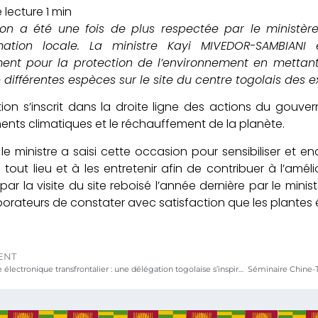
tion a été une fois de plus respectée par le ministè
ation locale. La ministre Kayi MIVEDOR-SAMBIANI 
nt pour la protection de l’environnement en mettant 
 différentes espèces sur le site du centre togolais des e
ion s’inscrit dans la droite ligne des actions du gouve
ts climatiques et le réchauffement de la planète.
 ministre a saisi cette occasion pour sensibiliser et en
 tout lieu et à les entretenir afin de contribuer à l’amél
ar la visite du site reboisé l’année dernière par le minis
borateurs de constater avec satisfaction que les plantes é
ENT
Commerce électronique transfrontalier : une délégation togolaise s’inspire de l’expérience chinoise