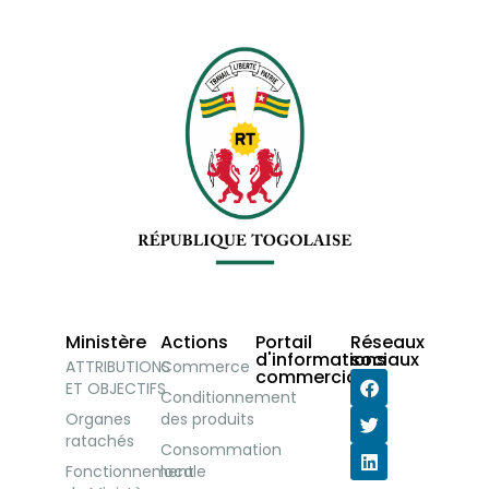
Ministère
Actions
Portail
Réseaux
d'informations
sociaux
ATTRIBUTIONS
Commerce
commerciales
ET OBJECTIFS
Conditionnement
Organes
des produits
ratachés
Consommation
Fonctionnement
locale