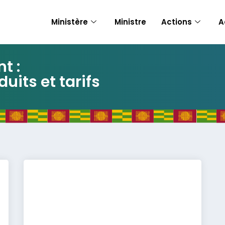
Ministère
Ministre
Actions
A
t :
uits et tarifs