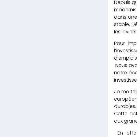
Depuis qu
modernisa
dans une
stable. D
les levie
Pour imp
l’investi
d’emplois
Nous avon
notre éco
investiss
Je me fél
européen
durables
Cette act
aux grand
En effet