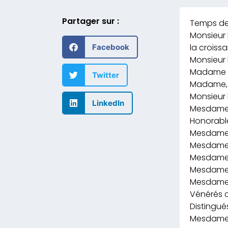
Partager sur :
Monsieur 
la croissa
Facebook
Monsieur l
Madame la
Twitter
Madame, M
Monsieur 
LinkedIn
Mesdames,
Honorable
Mesdames,
Mesdames,
Mesdames,
Mesdames,
Mesdames,
Vénérés c
Distingués
Mesdames