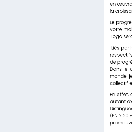
en œuvran
la croiss
Le progrè
votre mob
Togo ser
Liés par 
respectif
de progr
Dans le c
monde, je
collectif
En effet,
autant d’
Distingué
(PND 201
promouvoi