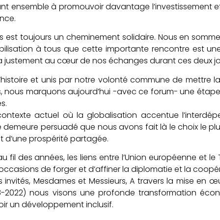
t ensemble à promouvoir davantage l’investissement et l
ance.
s est toujours un cheminement solidaire. Nous en somme
ilisation à tous que cette importante rencontre est une ré
a justement au cœur de nos échanges durant ces deux jo
l’histoire et unis par notre volonté commune de mettre l
s, nous marquons aujourd’hui -avec ce forum- une étap
ès.
ontexte actuel où la globalisation accentue l’interdép
 demeure persuadé que nous avons fait là le choix le plu
 et d’une prospérité partagée.
 au fil des années, les liens entre l’Union européenne et 
occasions de forger et d’affiner la diplomatie et la coopér
s invités, Mesdames et Messieurs, A travers la mise en
8-2022) nous visons une profonde transformation écon
r un développement inclusif.