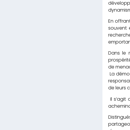
développ
dynamism
En offran
souvent e
recherch
emportant
Dans le 
prospérit
de menace
La démocr
responsab
de leurs c
Il s’agi
acheminon
Distingu
partageo