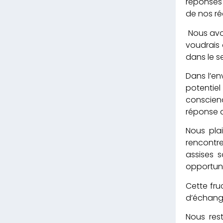
réponses
de nos ré
Nous avon
voudrais 
dans le s
Dans l’en
potentiel
conscienc
réponse a
Nous pla
rencontr
assises 
opportuni
Cette fru
d’échange
Nous res