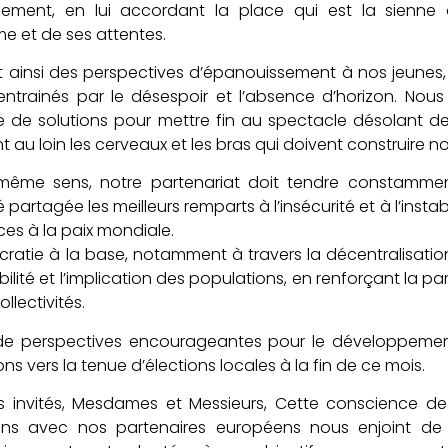
ement, en lui accordant la place qui est la sienn
e et de ses attentes.
t ainsi des perspectives d’épanouissement à nos jeunes, 
ntrainés par le désespoir et l’absence d’horizon. Nou
e de solutions pour mettre fin au spectacle désolant d
 au loin les cerveaux et les bras qui doivent construire n
même sens, notre partenariat doit tendre constamment 
é partagée les meilleurs remparts à l’insécurité et à l’ins
s à la paix mondiale.
atie à la base, notamment à travers la décentralisati
ilité et l’implication des populations, en renforçant la 
ollectivités.
t de perspectives encourageantes pour le développeme
s vers la tenue d’élections locales à la fin de ce mois.
és invités, Mesdames et Messieurs, Cette conscience 
ns avec nos partenaires européens nous enjoint de 