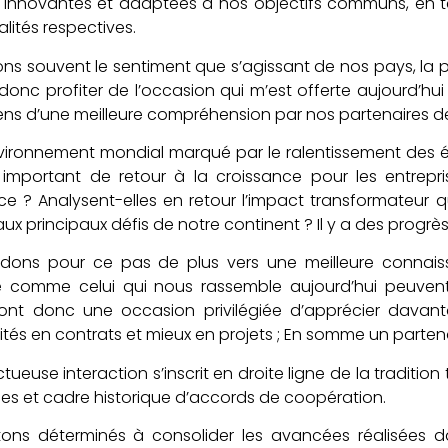
 innovantes et adaptées à nos objectifs communs, en te
alités respectives.
s souvent le sentiment que s’agissant de nos pays, la pe
donc profiter de l’occasion qui m’est offerte aujourd’hui
ens d’une meilleure compréhension par nos partenaires d
vironnement mondial marqué par le ralentissement des 
 important de retour à la croissance pour les entrepris
e ? Analysent-elles en retour l’impact transformateur qu
ux principaux défis de notre continent ? Il y a des progrè
idons pour ce pas de plus vers une meilleure connais
e comme celui qui nous rassemble aujourd’hui peuvent
sont donc une occasion privilégiée d’apprécier davanta
tés en contrats et mieux en projets ; En somme un part
ctueuse interaction s’inscrit en droite ligne de la traditi
s et cadre historique d’accords de coopération.
tons déterminés à consolider les avancées réalisées 