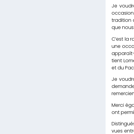
Je voudra
occasion 
tradition
que nous
C’est la 
une occas
apparaît
tient Lom
et du Pac
Je voudr
demander
remercie
Merci éga
ont permi
Distingué
vues entr