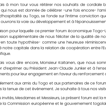
is à mon tour vous réitérer nos souhaits de cordiale 
qui nous est donnée de célébrer -une fois encore- l’amit
 d’hospitalité au Togo, se fonde sur l’intime conviction q
 ouvrons la voie au développement et à l’épanouissemen
raison pour laquelle ce premier forum économique Togo
ion supplémentaire de nous féliciter de la qualité de no
-en toute hypothèse- comme une heureuse réminiscence
é notre capitale dans la relation de coopération entre l’E
ifique.
ais vous dire encore, Monsieur Kaitanen, que nous som
 d’exprimer au Président Jean-Claude Junker et à l’e
ments pour leur engagement en faveur du renforcement d
lement aux amis du Togo et aux partenaires de ce foru
s la tenue de cet événement. Je souhaite à tous nos visit
s invités, Mesdames et Messieurs, Le présent forum est la
e la Commission européenne et le gouvernement togolais, 