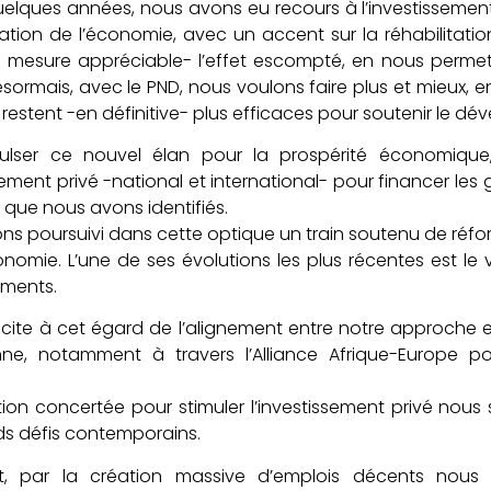
elques années, nous avons eu recours à l’investissement
tion de l’économie, avec un accent sur la réhabilitation
 mesure appréciable- l’effet escompté, en nous permet
ésormais, avec le PND, nous voulons faire plus et mieux, e
rs restent -en définitive- plus efficaces pour soutenir le 
ulser ce nouvel élan pour la prospérité économique,
ssement privé -national et international- pour financer les
 que nous avons identifiés.
s poursuivi dans cette optique un train soutenu de réform
nomie. L’une de ses évolutions les plus récentes est le
ements.
icite à cet égard de l’alignement entre notre approche 
ne, notamment à travers l’Alliance Afrique-Europe p
.
ion concertée pour stimuler l’investissement privé nous
s défis contemporains.
, par la création massive d’emplois décents nous 