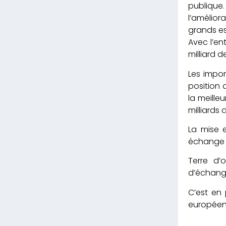
publique
l’amélio
grands es
Avec l’en
milliard
Les impor
position 
la meille
milliards 
La mise 
échange a
Terre d’
d’échange
C’est en
européen