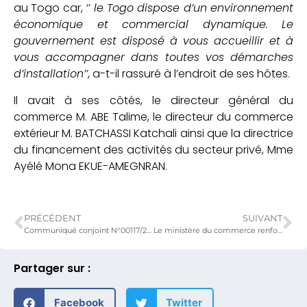
au Togo car,
‘’ le Togo dispose d’un environnement
économique et commercial dynamique. Le
gouvernement est disposé à vous accueillir et à
vous accompagner dans toutes vos démarches
d’installation’’
, a-t-il rassuré à l’endroit de ses hôtes.
Il avait à ses côtés, le directeur général du
commerce M. ABE Talime, le directeur du commerce
extérieur M. BATCHASSI Katchali ainsi que la directrice
du financement des activités du secteur privé, Mme
Ayélé Mona EKUE-AMEGNRAN.
PRÉCÉDENT
SUIVANT
Communiqué conjoint N°00117/25/PC/MPD/MEVS/MATGLAC/MEVSCCQ relatif à l’enquête permanente sur le commerce international des services 2025 (EPCIS 2025)
Le ministère du commerce renforce le contrôle des produits sur le marché
Partager sur :
Facebook
Twitter