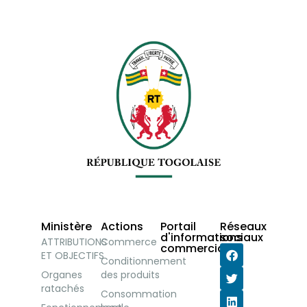
Ministère
Actions
Portail
Réseaux
d'informations
sociaux
ATTRIBUTIONS
Commerce
commerciales
ET OBJECTIFS
Conditionnement
Organes
des produits
ratachés
Consommation