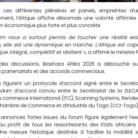
s ces différentes plénières et panels, empreintes d’
ment, l’Afrique affiche désormais une volonté affirmée
on économique plus forte et plus concrète.
m nous a surtout permis de toucher une réalité essen
e, elle est une dynamique en marche. L’Afrique est c
e intégré, compétitif et résilient
», a affirmé le ministre 
des discussions, Biashara Afrika 2026 a débouché sur
 partenariats et des accords commerciaux.
x figurent un protocole d’accord signé entre le Secrét
um d’accord conclu entre le Secrétariat de la ZLECAf 
u commerce international (ITC), Scanning Systems, Rend
 Chambre de Commerce et d’Industrie du Togo (CCI-Togo)
 annonces fortes issues du forum figure également l’exem
au profit de tous les ressortissants des Etats africai
 Une mesure historique destinée à faciliter la mobilité s