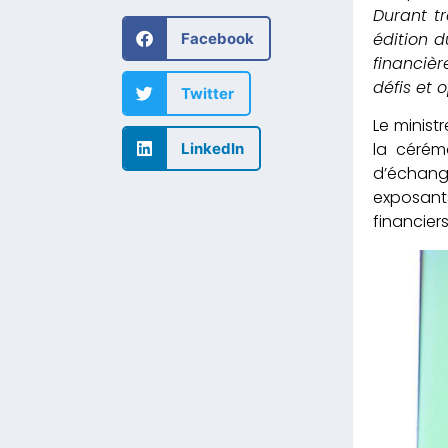
Durant tr
édition d
Facebook
financiè
défis et 
Twitter
Le minist
la cérémo
LinkedIn
d’échang
exposants
financier