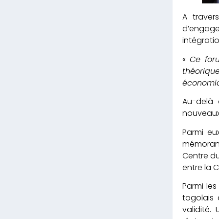
A traver
d’engage
intégrati
«
Ce foru
théoriqu
économiqu
Au-delà 
nouveaux
Parmi eu
mémorand
Centre d
entre la
Parmi les
togolais 
validité.