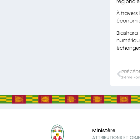
régionale
À travers
économiqu
Biashara 
numériqu
échanges,
PRÉCÉD
Ministère
ATTRIBUTIONS ET OBJ