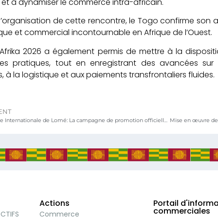
 et à dynamiser le commerce intra-africain.
 l’organisation de cette rencontre, le Togo confirme so
e et commercial incontournable en Afrique de l’Ouest.
Afrika 2026 a également permis de mettre à la disposit
es pratiques, tout en enregistrant des avancées sur le
 à la logistique et aux paiements transfrontaliers fluides.
ENT
21ème Foire Internationale de Lomé: La campagne de promotion officiellement lancée
Actions
Portail d'inform
commerciales
ECTIFS
Commerce