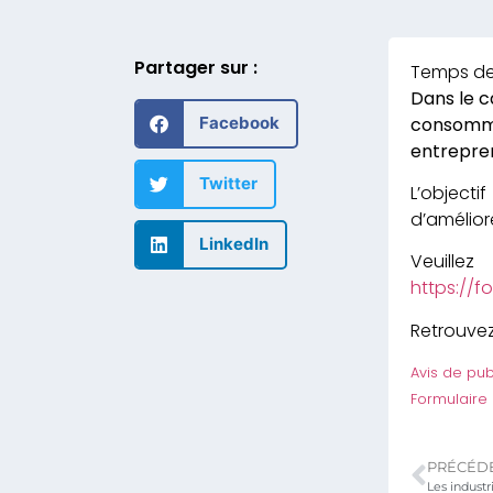
Partager sur :
Dans le c
consomma
Facebook
entrepren
Twitter
L’objecti
d’amélior
LinkedIn
Veuill
https://
Retrouvez
Avis de pub
Formulaire
PRÉCÉD