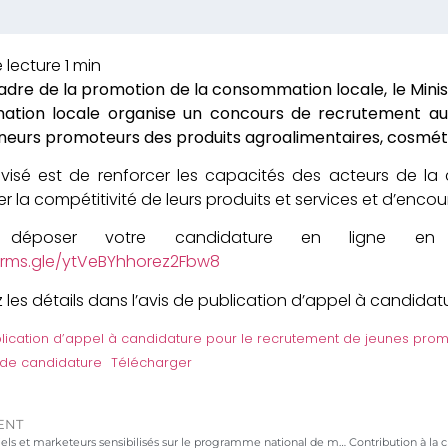
adre de la promotion de la consommation locale, le Minis
tion locale organise un concours de recrutement au 
eurs promoteurs des produits agroalimentaires, cosmétiqu
f visé est de renforcer les capacités des acteurs de la
er la compétitivité de leurs produits et services et d’enc
ez déposer votre candidature en ligne en
forms.gle/ytVeBYhhorez2Fbw8
 les détails dans l’avis de publication d’appel à candidat
lication d’appel à candidature pour le recrutement de jeunes pro
 de candidature
Télécharger
ENT
Les industriels et marketeurs sensibilisés sur le programme national de marquage des produits pétroliers au Togo