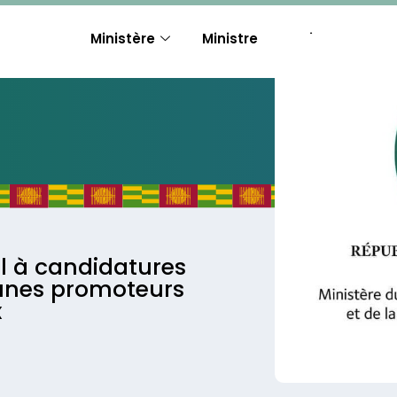
Ministère
Ministre
Actions
A
el à candidatures
eunes promoteurs
x