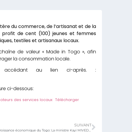
tère du commerce, de l’artisanat et de la
profit de cent (100) jeunes et femmes
es, textiles et artisanaux locaux.
 chaîne de valeur « Made in Togo », afin
ourager la consommation locale.
 accédant au lien ci-après. :
ure ci-dessous:
moteurs des services locaux
Télécharger
SUIVANT
Contribution à la croissance économique du Togo: La ministre Kayi MIVEDOR-SAMBIANI rend hommage aux TPME