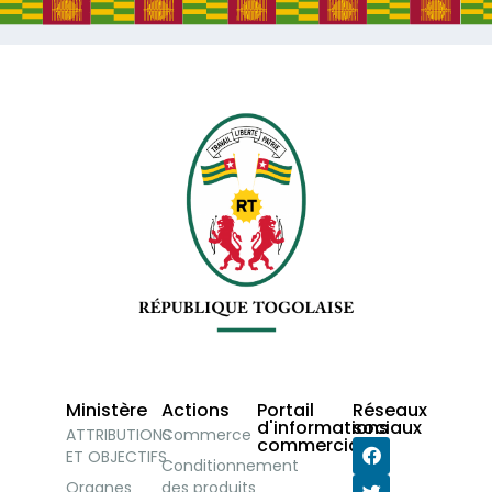
Ministère
Actions
Portail
Réseaux
d'informations
sociaux
ATTRIBUTIONS
Commerce
commerciales
ET OBJECTIFS
Conditionnement
Organes
des produits