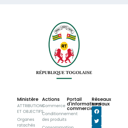
Ministère
Actions
Portail
Réseaux
d'informations
sociaux
ATTRIBUTIONS
Commerce
commerciales
ET OBJECTIFS
Conditionnement
Organes
des produits
ratachés
Consommation