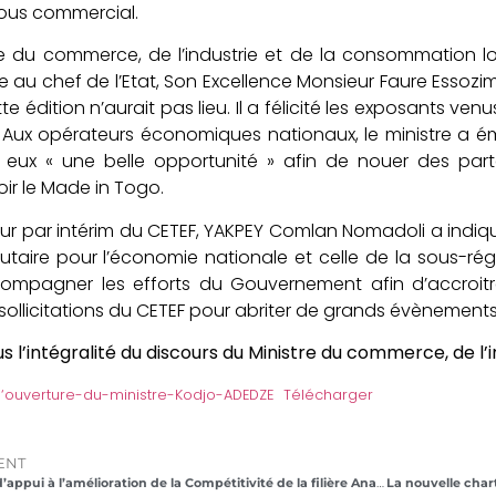
ous commercial.
re du commerce, de l’industrie et de la consommation 
u chef de l’Etat, Son Excellence Monsieur Faure Essoz
te édition n’aurait pas lieu. Il a félicité les exposants ve
Aux opérateurs économiques nationaux, le ministre a é
r eux « une belle opportunité » afin de nouer des par
r le Made in Togo.
eur par intérim du CETEF, YAKPEY Comlan Nomadoli a indiqué
lutaire pour l’économie nationale et celle de la sous-régio
ompagner les efforts du Gouvernement afin d’accroitre
 sollicitations du CETEF pour abriter de grands évènemen
s l’intégralité du discours du Ministre du commerce, de l’
 ‘ouverture-du-ministre-Kodjo-ADEDZE
Télécharger
ENT
Le Projet d’appui à l’amélioration de la Compétitivité de la filière Ananas au Togo a clôturé ses activités.