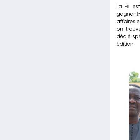
La FIL e
gagnant-g
affaires e
on trouve
dédié spé
édition.