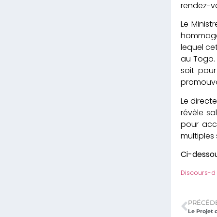
rendez-v
Le Minist
hommage a
lequel cet
au Togo. 
soit pou
promouvoi
Le direct
révèle sa
pour acc
multiples
Ci-dessou
Discours-d
PRÉCÉD