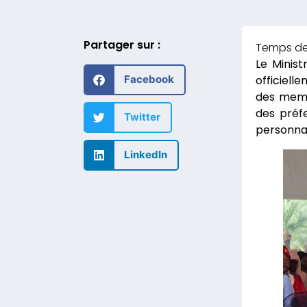
Partager sur :
Le Minis
officiell
Facebook
des memb
des préfe
Twitter
personnal
LinkedIn