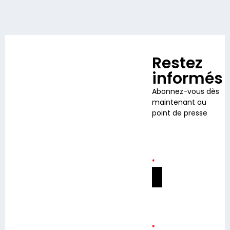
Restez
informés
Abonnez-vous dès
maintenant au
point de presse
Nom
et
Prénom
*
Adresse
e-
mail
*